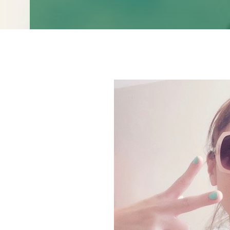
ス
キ
ッ
プ