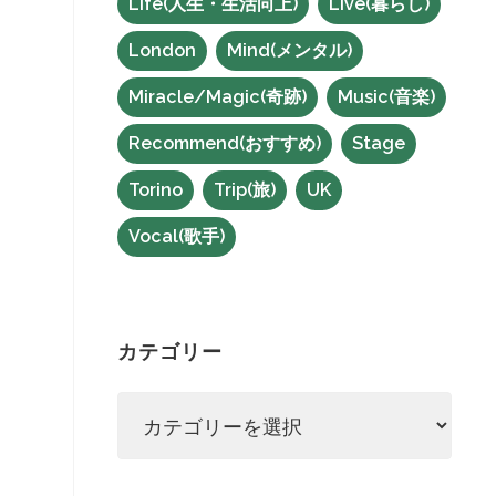
Life(人生・生活向上)
Live(暮らし)
London
Mind(メンタル)
Miracle/Magic(奇跡)
Music(音楽)
Recommend(おすすめ)
Stage
Torino
Trip(旅)
UK
Vocal(歌手)
カテゴリー
カ
テ
ゴ