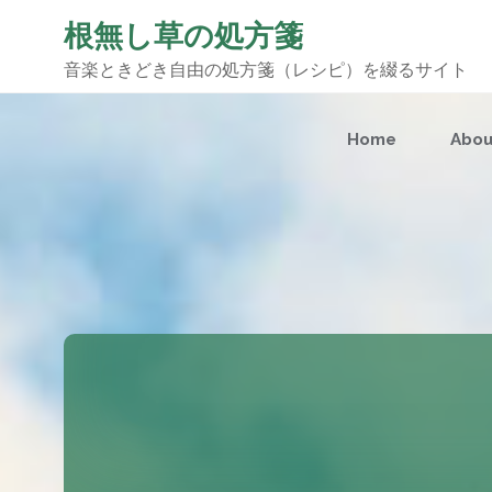
根無し草の処方箋
音楽ときどき自由の処方箋（レシピ）を綴るサイト
コ
Home
Abou
ン
テ
ン
ツ
へ