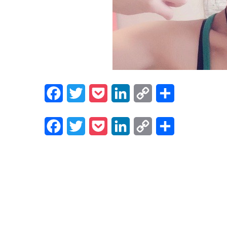
F
T
P
L
C
共
a
w
o
i
o
有
F
T
P
L
C
共
c
i
c
n
p
a
w
o
i
o
有
e
t
k
k
y
c
i
c
n
p
b
t
e
e
L
e
t
k
k
y
o
e
t
d
i
b
t
e
e
L
o
r
I
n
o
e
t
d
i
k
n
k