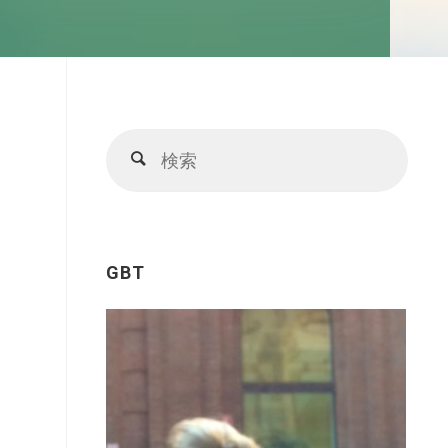
検
検
索
索
対
象:
GBT