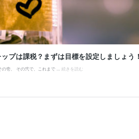
チップは課税？まずは目標を設定しましょう
バ
の壱、 その弐で、これまで …
続きを読む
ス
キ
ン
グ
(路
上
ラ
イ
ブ)
を